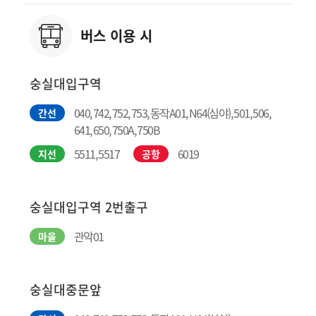
버스 이용 시
숭실대입구역
040, 742, 752, 753, 동작A01, N64(심야), 501, 506,
간선
641, 650, 750A, 750B
5511, 5517
6019
지선
공항
숭실대입구역 2번출구
관악01
마을
숭실대중문앞